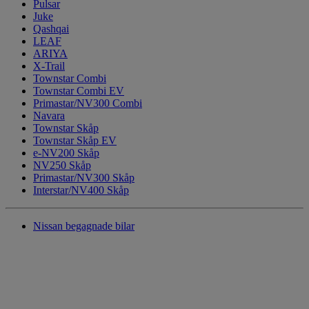
Pulsar
Juke
Qashqai
LEAF
ARIYA
X-Trail
Townstar Combi
Townstar Combi EV
Primastar/NV300 Combi
Navara
Townstar Skåp
Townstar Skåp EV
e-NV200 Skåp
NV250 Skåp
Primastar/NV300 Skåp
Interstar/NV400 Skåp
Nissan begagnade bilar