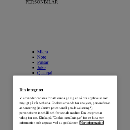
PERSONBILAR
Micra
Note
Pulsar
Juke
Qashqai
LEAF
ARIYA
X-Trail
Din integritet
Townstar Combi
Vi använder cookies för att kunna ge dig en så bra upplevelse som
Townstar Combi EV
möjligt på vår websida. Cookies används för analyser, personifierad
Primastar/NV300 Combi
annonsering (inklusive potentionell geo-lokalisering*),
personofierat innehåll och för sociala medier. Din integritet är
ELBILAR
viktig för oss. Klicka på "Cookie-inställningar" för att hitta mer
information och anpassa vad du godkänner.
Mer information