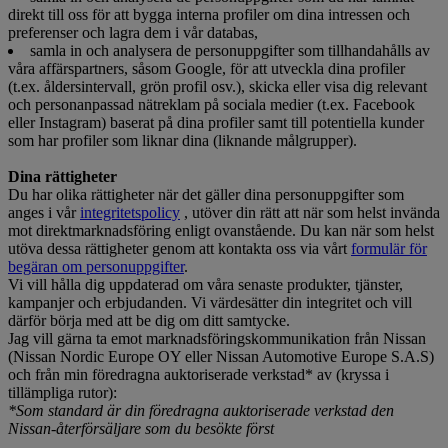
direkt till oss för att bygga interna profiler om dina intressen och
preferenser och lagra dem i vår databas,
samla in och analysera de personuppgifter som tillhandahålls av
våra affärspartners, såsom Google, för att utveckla dina profiler
(t.ex. åldersintervall, grön profil osv.), skicka eller visa dig relevant
och personanpassad nätreklam på sociala medier (t.ex. Facebook
eller Instagram) baserat på dina profiler samt till potentiella kunder
som har profiler som liknar dina (liknande målgrupper).
Dina rättigheter
Du har olika rättigheter när det gäller dina personuppgifter som
anges i vår
integritetspolicy
, utöver din rätt att när som helst invända
mot direktmarknadsföring enligt ovanstående. Du kan när som helst
utöva dessa rättigheter genom att kontakta oss via vårt
formulär för
begäran om personuppgifter
.
Vi vill hålla dig uppdaterad om våra senaste produkter, tjänster,
kampanjer och erbjudanden. Vi värdesätter din integritet och vill
därför börja med att be dig om ditt samtycke.
Jag vill gärna ta emot marknadsföringskommunikation från Nissan
(Nissan Nordic Europe OY eller Nissan Automotive Europe S.A.S)
och från min föredragna auktoriserade verkstad* av (kryssa i
tillämpliga rutor):
*Som standard är din föredragna auktoriserade verkstad den
Nissan-återförsäljare som du besökte först