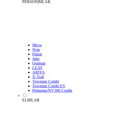
PERSONBILAR
Micra
Note
Pulsar
Juke
Qashqai
LEAF
ARIYA
X-Trail
Townstar Combi
Townstar Combi EV
Primastar/NV300 Combi
ELBILAR