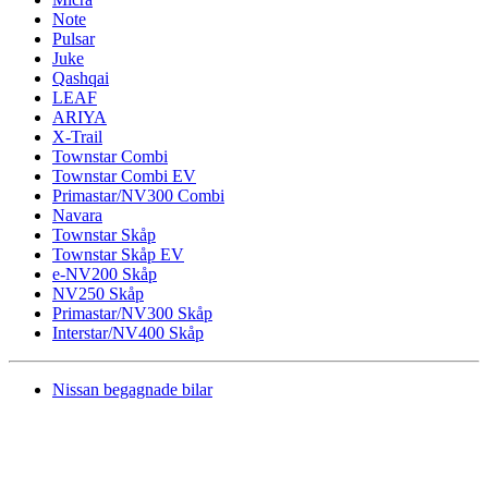
Note
Pulsar
Juke
Qashqai
LEAF
ARIYA
X-Trail
Townstar Combi
Townstar Combi EV
Primastar/NV300 Combi
Navara
Townstar Skåp
Townstar Skåp EV
e-NV200 Skåp
NV250 Skåp
Primastar/NV300 Skåp
Interstar/NV400 Skåp
Nissan begagnade bilar