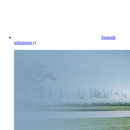
Sparade
sökningar (
)