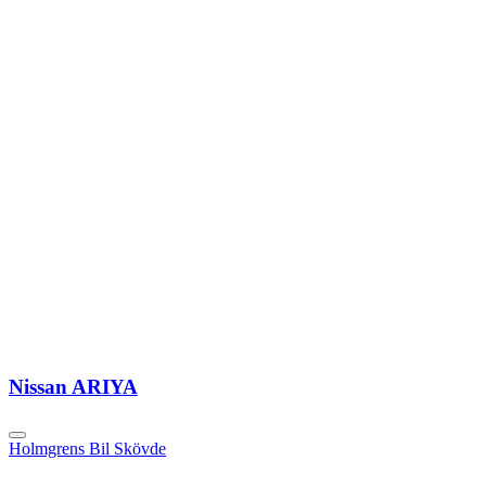
Nissan ARIYA
Holmgrens Bil Skövde