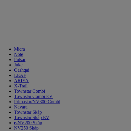
Micra
Note
Pulsar
Juke
Qashqai
LEAF
ARIYA
X-Trail
Townstar Combi
Townstar Combi EV
Primastar/NV300 Combi
Navara
Townstar Skåp
Townstar Skåp EV
e-NV200 Skåp
NV250 Skåp