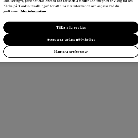
lokalisering*), personofierat innehåll och för sociala medier. Din integritet är viktig för oss.
Klicka på "Cookie-inställningar" för att hitta mer information och anpassa vad du
godkänner.
Mer information
Tillåt alla cookies
Acceptera endast nödvändiga
Hantera preferenser