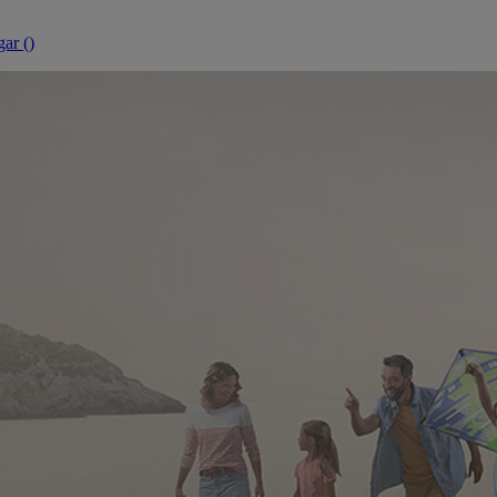
ar (
)