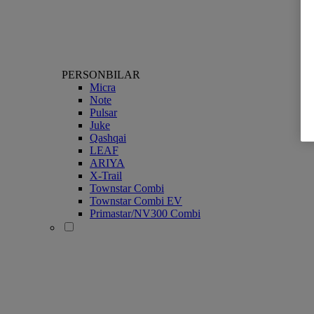
PERSONBILAR
Micra
Note
Pulsar
Juke
Qashqai
LEAF
ARIYA
X-Trail
Townstar Combi
Townstar Combi EV
Primastar/NV300 Combi