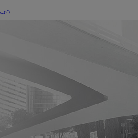
ar (
)