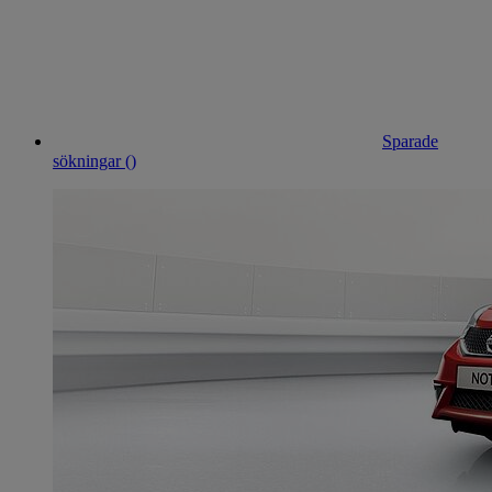
Sparade
sökningar (
)