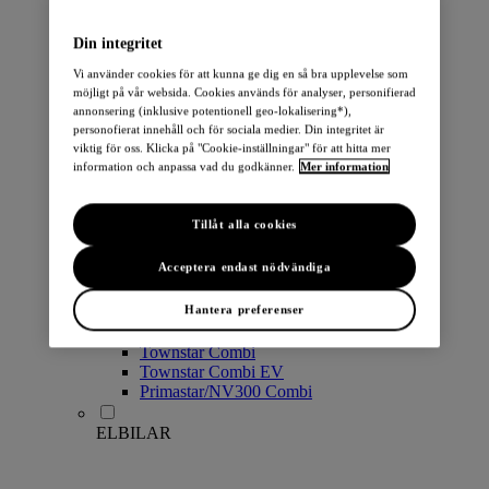
PERSONBILAR
Din integritet
Vi använder cookies för att kunna ge dig en så bra upplevelse som
möjligt på vår websida. Cookies används för analyser, personifierad
annonsering (inklusive potentionell geo-lokalisering*),
personofierat innehåll och för sociala medier. Din integritet är
viktig för oss. Klicka på "Cookie-inställningar" för att hitta mer
information och anpassa vad du godkänner.
Mer information
Micra
Note
Tillåt alla cookies
Pulsar
Juke
Acceptera endast nödvändiga
Qashqai
LEAF
Hantera preferenser
ARIYA
X-Trail
Townstar Combi
Townstar Combi EV
Primastar/NV300 Combi
ELBILAR