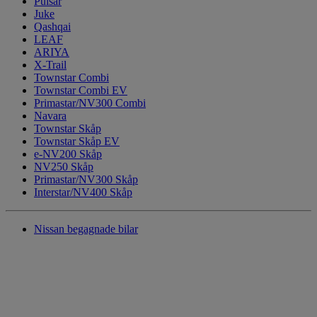
Pulsar
Juke
Qashqai
LEAF
ARIYA
X-Trail
Townstar Combi
Townstar Combi EV
Primastar/NV300 Combi
Navara
Townstar Skåp
Townstar Skåp EV
e-NV200 Skåp
NV250 Skåp
Primastar/NV300 Skåp
Interstar/NV400 Skåp
Nissan begagnade bilar