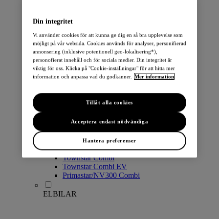
PERSONBILAR
Din integritet
Vi använder cookies för att kunna ge dig en så bra upplevelse som
möjligt på vår websida. Cookies används för analyser, personifierad
annonsering (inklusive potentionell geo-lokalisering*),
personofierat innehåll och för sociala medier. Din integritet är
viktig för oss. Klicka på "Cookie-inställningar" för att hitta mer
information och anpassa vad du godkänner.
Mer information
Micra
Note
Tillåt alla cookies
Pulsar
Juke
Qashqai
Acceptera endast nödvändiga
LEAF
ARIYA
Hantera preferenser
X-Trail
Townstar Combi
Townstar Combi EV
Primastar/NV300 Combi
ELBILAR