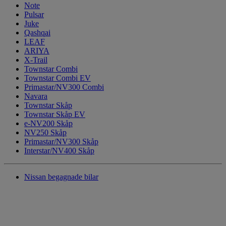
Note
Pulsar
Juke
Qashqai
LEAF
ARIYA
X-Trail
Townstar Combi
Townstar Combi EV
Primastar/NV300 Combi
Navara
Townstar Skåp
Townstar Skåp EV
e-NV200 Skåp
NV250 Skåp
Primastar/NV300 Skåp
Interstar/NV400 Skåp
Nissan begagnade bilar