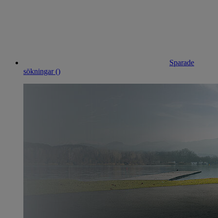
Sparade
sökningar (
)