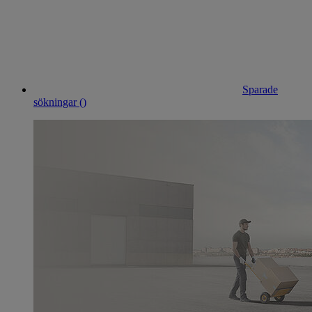
Sparade
sökningar (
)