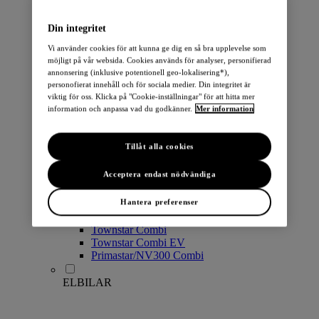
PERSONBILAR
Din integritet
Vi använder cookies för att kunna ge dig en så bra upplevelse som
möjligt på vår websida. Cookies används för analyser, personifierad
annonsering (inklusive potentionell geo-lokalisering*),
personofierat innehåll och för sociala medier. Din integritet är
viktig för oss. Klicka på "Cookie-inställningar" för att hitta mer
information och anpassa vad du godkänner.
Mer information
Micra
Note
Tillåt alla cookies
Pulsar
Juke
Acceptera endast nödvändiga
Qashqai
LEAF
Hantera preferenser
ARIYA
X-Trail
Townstar Combi
Townstar Combi EV
Primastar/NV300 Combi
ELBILAR