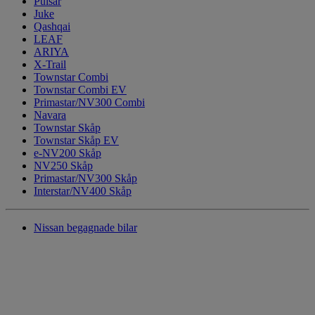
Pulsar
Juke
Qashqai
LEAF
ARIYA
X-Trail
Townstar Combi
Townstar Combi EV
Primastar/NV300 Combi
Navara
Townstar Skåp
Townstar Skåp EV
e-NV200 Skåp
NV250 Skåp
Primastar/NV300 Skåp
Interstar/NV400 Skåp
Nissan begagnade bilar