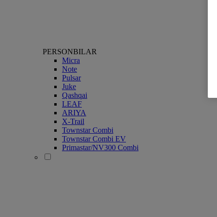
PERSONBILAR
Micra
Note
Pulsar
Juke
Qashqai
LEAF
ARIYA
X-Trail
Townstar Combi
Townstar Combi EV
Primastar/NV300 Combi