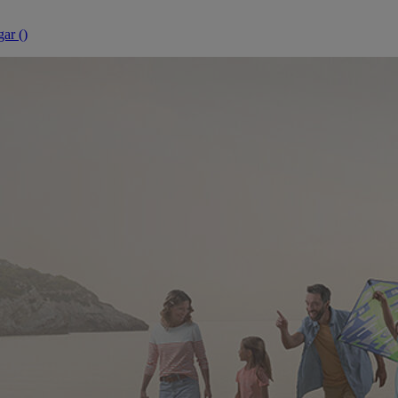
ar (
)