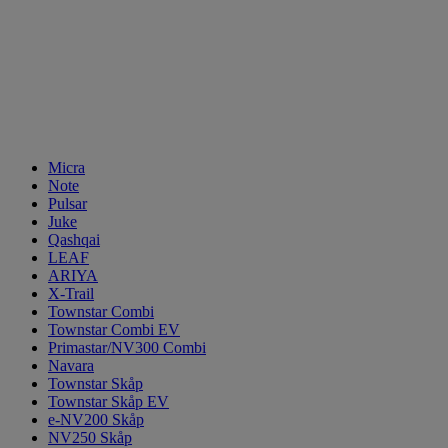
Micra
Note
Pulsar
Juke
Qashqai
LEAF
ARIYA
X-Trail
Townstar Combi
Townstar Combi EV
Primastar/NV300 Combi
Navara
Townstar Skåp
Townstar Skåp EV
e-NV200 Skåp
NV250 Skåp