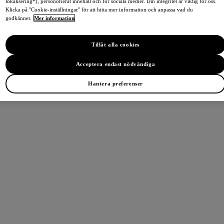
lokalisering*), personofierat innehåll och för sociala medier. Din integritet är viktig för oss.
Klicka på "Cookie-inställningar" för att hitta mer information och anpassa vad du
godkänner.
Mer information
Tillåt alla cookies
Acceptera endast nödvändiga
Hantera preferenser