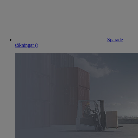
Sparade
sökningar (
)