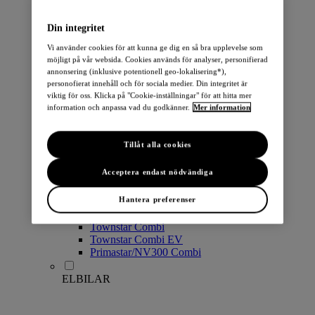
PERSONBILAR
Din integritet
Vi använder cookies för att kunna ge dig en så bra upplevelse som
möjligt på vår websida. Cookies används för analyser, personifierad
annonsering (inklusive potentionell geo-lokalisering*),
personofierat innehåll och för sociala medier. Din integritet är
viktig för oss. Klicka på "Cookie-inställningar" för att hitta mer
information och anpassa vad du godkänner.
Mer information
Micra
Note
Tillåt alla cookies
Pulsar
Juke
Acceptera endast nödvändiga
Qashqai
LEAF
Hantera preferenser
ARIYA
X-Trail
Townstar Combi
Townstar Combi EV
Primastar/NV300 Combi
ELBILAR