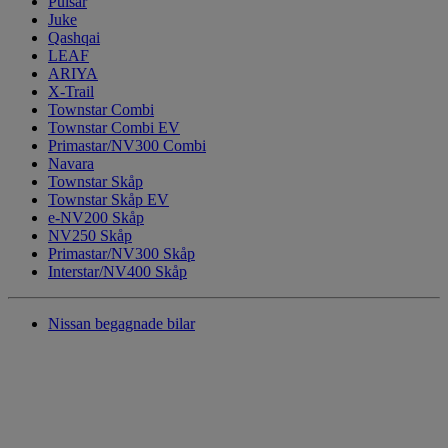
Pulsar
Juke
Qashqai
LEAF
ARIYA
X-Trail
Townstar Combi
Townstar Combi EV
Primastar/NV300 Combi
Navara
Townstar Skåp
Townstar Skåp EV
e-NV200 Skåp
NV250 Skåp
Primastar/NV300 Skåp
Interstar/NV400 Skåp
Nissan begagnade bilar