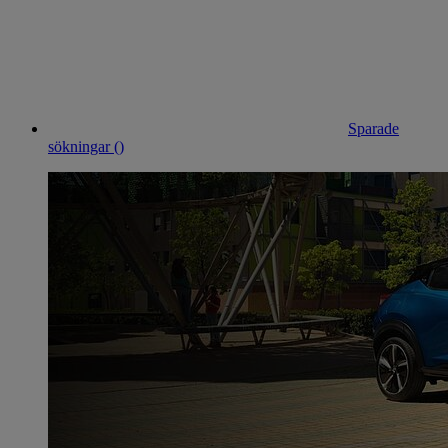
Sparade
sökningar (
)