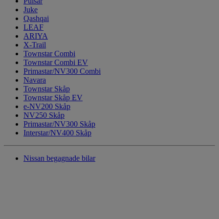
Pulsar
Juke
Qashqai
LEAF
ARIYA
X-Trail
Townstar Combi
Townstar Combi EV
Primastar/NV300 Combi
Navara
Townstar Skåp
Townstar Skåp EV
e-NV200 Skåp
NV250 Skåp
Primastar/NV300 Skåp
Interstar/NV400 Skåp
Nissan begagnade bilar