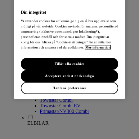
PERSONBILAR
Din integritet
Vi använder cookies för att kunna ge dig en så bra upplevelse som
möjligt på vår websida. Cookies används för analyser, personifierad
annonsering (inklusive potentionell geo-lokalisering*),
personofierat innehåll och för sociala medier. Din integritet är
viktig för oss. Klicka på "Cookie-inställningar" för att hitta mer
information och anpassa vad du godkänner.
Mer information
Micra
Note
Tillåt alla cookies
Pulsar
Juke
Acceptera endast nödvändiga
Qashqai
LEAF
Hantera preferenser
ARIYA
X-Trail
Townstar Combi
Townstar Combi EV
Primastar/NV300 Combi
ELBILAR